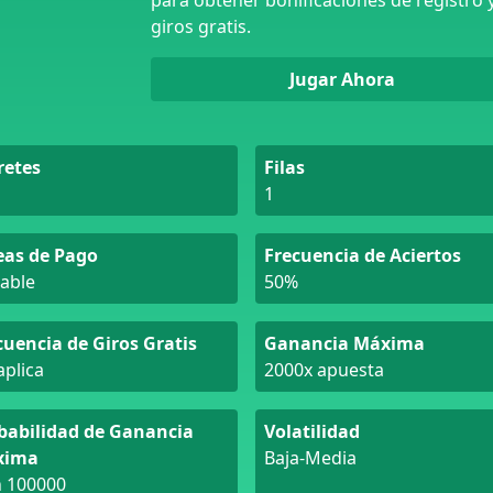
para obtener bonificaciones de registro 
giros gratis.
Jugar Ahora
retes
Filas
1
eas de Pago
Frecuencia de Aciertos
iable
50%
cuencia de Giros Gratis
Ganancia Máxima
aplica
2000x apuesta
babilidad de Ganancia
Volatilidad
xima
Baja-Media
n 100000