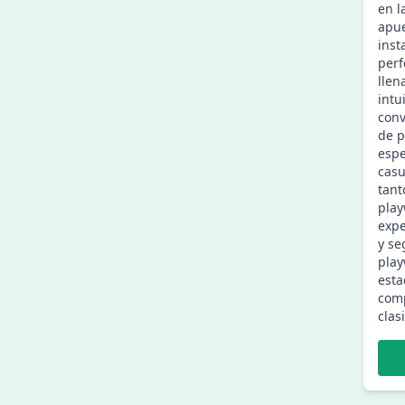
en l
apue
inst
perf
llen
intu
conv
de p
espe
casu
tant
play
expe
y se
play
esta
comp
clas