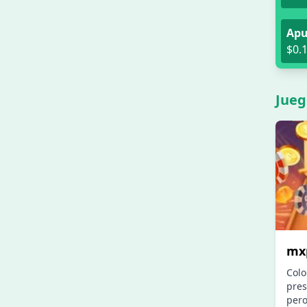
Apu
$0.1
Jueg
mx
Colo
pres
pero