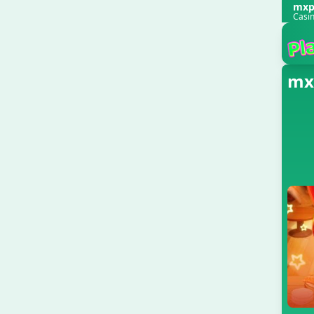
mxp
Casi
mx