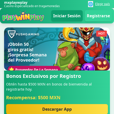
mxplaywplay
🌐
Elegir país
Casino especializado en tragamonedas
Iniciar Sesión
Registrarse
HOT
Bonos Exclusivos por Registro
Obtén hasta $500 MXN en bonos de bienvenida al
registrarte hoy.
Recompensa: $500 MXN
Descargar App